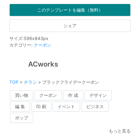
このテンプレートを編集（無料）
シェア
サイズ
:
596
x
843
px
カテゴリー
:
クーポン
ACworks
TOP
>
チラシ
>
ブラックフライデークーポン
買い物
クーポン
作 成
デザイン
編 集
印 刷
イベント
ビジネス
ポップ
もっと見る