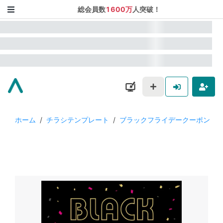
総会員数
1600万
人突破！
ホーム
/
チラシテンプレート
/
ブラックフライデークーポン