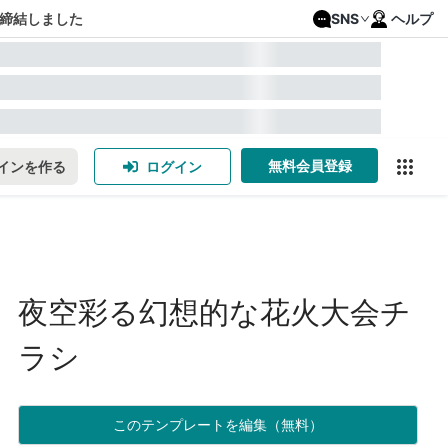
締結しました
SNS
ヘルプ
無料会員登録
インを作る
ログイン
夜空彩る幻想的な花火大会チ
ラシ
このテンプレートを編集（無料）