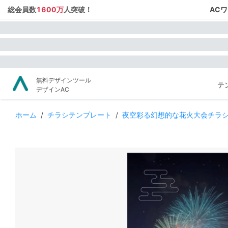
総会員数
1600万
人突破！
AC
無料デザインツール
テ
デザインAC
ホーム
/
チラシテンプレート
/
夜空彩る幻想的な花火大会チラ