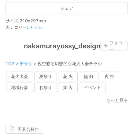
シェア
サイズ
:
210
x
297
mm
カテゴリー
:
チラシ
フォロ
nakamurayossy_design
ー
TOP
>
チラシ
>
夜空彩る幻想的な花火大会チラシ
花火大会
夏祭り
花 火
提 灯
夜 空
地域行事
お祭り
集 客
イベント
もっと見る
不具合報告