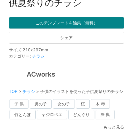
供夏祭りのチラシ
このテンプレートを編集（無料）
シェア
サイズ
:
210
x
297
mm
カテゴリー
:
チラシ
ACworks
TOP
>
チラシ
>
子供のイラストを使った子供夏祭りのチラシ
子 供
男の子
女の子
桜
木 琴
竹とんぼ
ヤジロベエ
どんぐり
辞 典
もっと見る