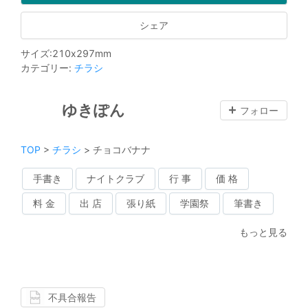
シェア
サイズ
:
210
x
297
mm
カテゴリー
:
チラシ
ゆきぽん
フォロー
TOP
>
チラシ
>
チョコバナナ
手書き
ナイトクラブ
行 事
価 格
料 金
出 店
張り紙
学園祭
筆書き
もっと見る
不具合報告