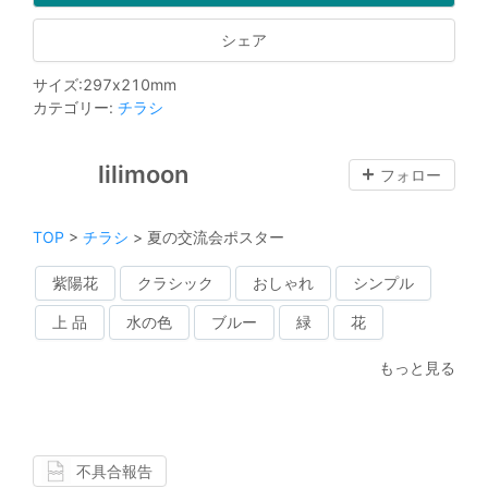
シェア
サイズ
:
297
x
210
mm
カテゴリー
:
チラシ
lilimoon
フォロー
TOP
>
チラシ
>
夏の交流会ポスター
紫陽花
クラシック
おしゃれ
シンプル
上 品
水の色
ブルー
緑
花
もっと見る
不具合報告