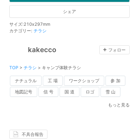
シェア
サイズ
:
210
x
297
mm
カテゴリー
:
チラシ
kakecco
フォロー
TOP
>
チラシ
>
キャンプ体験チラシ
ナチュラル
工 場
ワークショップ
参 加
地図記号
信 号
国 道
ロゴ
雪 山
もっと見る
不具合報告