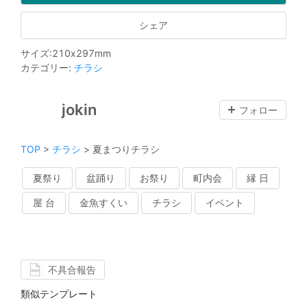
シェア
サイズ
:
210
x
297
mm
カテゴリー
:
チラシ
jokin
フォロー
TOP
>
チラシ
>
夏まつりチラシ
夏祭り
盆踊り
お祭り
町内会
縁 日
屋 台
金魚すくい
チラシ
イベント
不具合報告
類似テンプレート