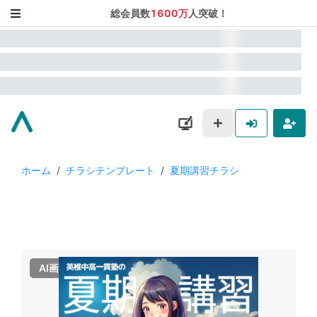
総会員数
1600万
人突破！
ホーム
/
チラシテンプレート
/
夏期講習チラシ
AI画像使用