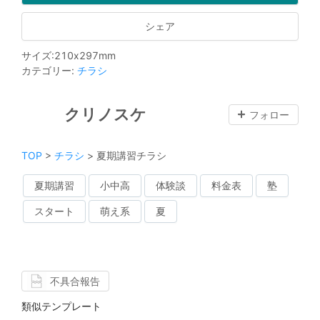
シェア
サイズ
:
210
x
297
mm
カテゴリー
:
チラシ
クリノスケ
フォロー
TOP
>
チラシ
>
夏期講習チラシ
夏期講習
小中高
体験談
料金表
塾
スタート
萌え系
夏
不具合報告
類似テンプレート