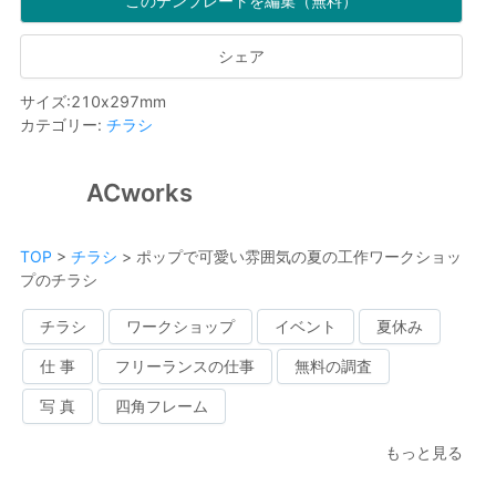
このテンプレートを編集（無料）
シェア
サイズ
:
210
x
297
mm
カテゴリー
:
チラシ
ACworks
TOP
>
チラシ
>
ポップで可愛い雰囲気の夏の工作ワークショッ
プのチラシ
チラシ
ワークショップ
イベント
夏休み
仕 事
フリーランスの仕事
無料の調査
写 真
四角フレーム
もっと見る