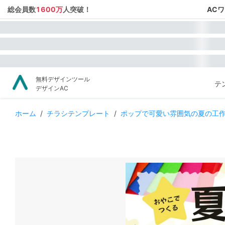
総会員数
1600万
人突破！
AC
無料デザインツール
テ
デザインAC
ホーム
/
チラシテンプレート
/
ポップで可愛い雰囲気の夏の工