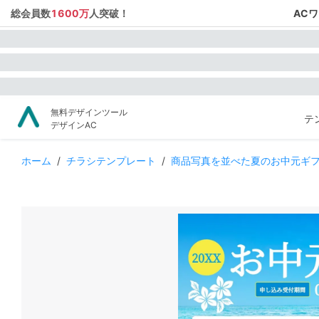
総会員数
1600万
人突破！
AC
無料デザインツール
テ
デザインAC
ホーム
/
チラシテンプレート
/
商品写真を並べた夏のお中元ギ