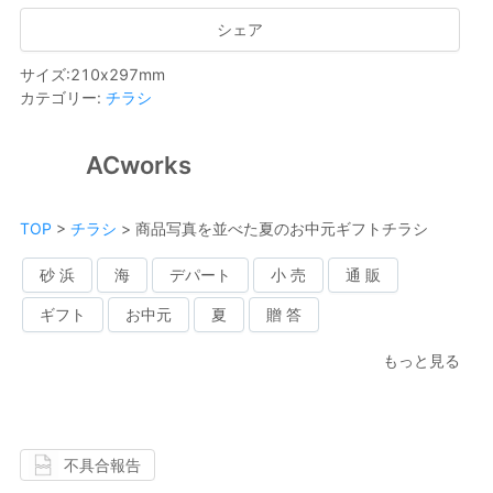
シェア
サイズ
:
210
x
297
mm
カテゴリー
:
チラシ
ACworks
TOP
>
チラシ
>
商品写真を並べた夏のお中元ギフトチラシ
砂 浜
海
デパート
小 売
通 販
ギフト
お中元
夏
贈 答
もっと見る
不具合報告