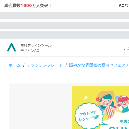
総会員数
1600万
人突破！
AC
無料デザインツール
テ
デザインAC
ホーム
/
チラシテンプレート
/
賑やかな雰囲気の夏向けフェア