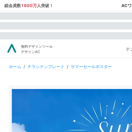
総会員数
1600万
人突破！
AC
無料デザインツール
テ
デザインAC
ホーム
/
チラシテンプレート
/
サマーセールポスター