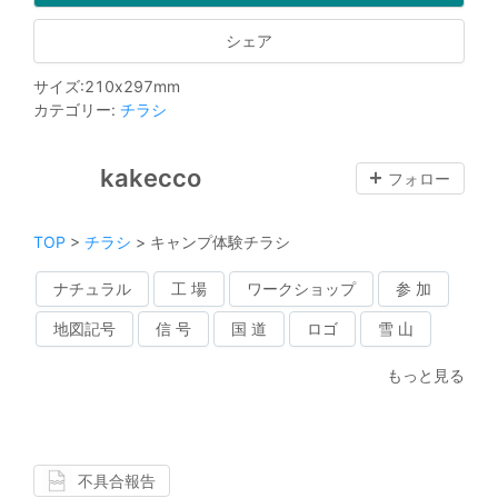
シェア
サイズ
:
210
x
297
mm
カテゴリー
:
チラシ
kakecco
フォロー
TOP
>
チラシ
>
キャンプ体験チラシ
ナチュラル
工 場
ワークショップ
参 加
地図記号
信 号
国 道
ロゴ
雪 山
もっと見る
不具合報告