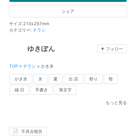
シェア
サイズ
:
210
x
297
mm
カテゴリー
:
チラシ
ゆきぽん
フォロー
TOP
>
チラシ
>
かき氷
かき氷
氷
夏
出 店
祭り
祭
縁 日
手書き
筆文字
もっと見る
不具合報告