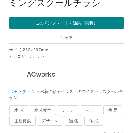
ミングスクールチラシ
このテンプレートを編集（無料）
シェア
サイズ
:
210
x
297
mm
カテゴリー
:
チラシ
ACworks
TOP
>
チラシ
>
水着の親子イラストのスイミングスクールチ
ラシ
水 泳
水泳教室
チラシ
べビー
幼 児
生徒募集
デザイン
編 集
作 成