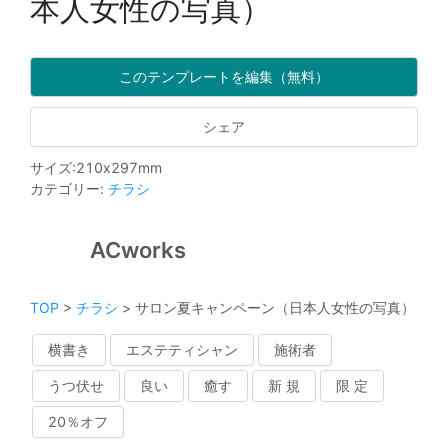
本人女性の写真）
このテンプレートを編集（無料）
シェア
サイズ
:
210
x
297
mm
カテゴリー
:
チラシ
ACworks
TOP
>
チラシ
>
サロン夏キャンペーン（日本人女性の写真）
横書き
エステティシャン
施術者
うつ伏せ
良い
癒す
新 規
限 定
20％オフ