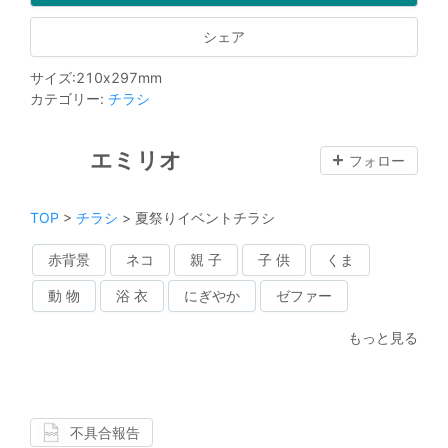
シェア
サイズ
:
210
x
297
mm
カテゴリー
:
チラシ
エミリオ
フォロー
TOP
>
チラシ
>
夏祭りイベントチラシ
赤背景
ネコ
親 子
子 供
くま
動 物
浴 衣
にぎやか
ゼファー
もっと見る
不具合報告