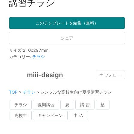
講習チラシ
このテンプレートを編集（無料）
シェア
サイズ
:
210
x
297
mm
カテゴリー
:
チラシ
miii-design
フォロー
TOP
>
チラシ
>
シンプルな高校生向け夏期講習チラシ
チラシ
夏期講習
夏
講 習
塾
高校生
キャンペーン
申 込