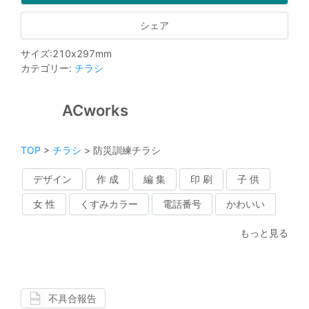
シェア
サイズ
:
210
x
297
mm
カテゴリー
:
チラシ
ACworks
TOP
>
チラシ
>
防災訓練チラシ
デザイン
作 成
編 集
印 刷
子 供
女 性
くすみカラー
電話番号
かわいい
もっと見る
不具合報告