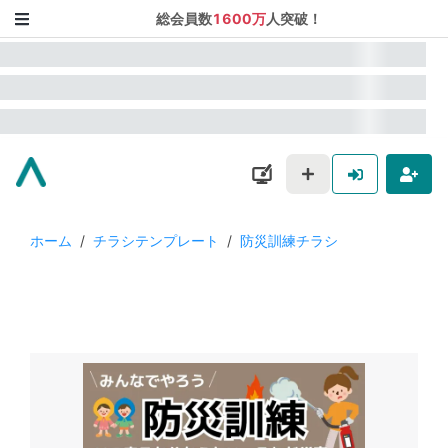
総会員数
1600万
人突破！
ホーム
/
チラシテンプレート
/
防災訓練チラシ