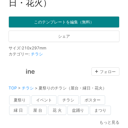
日・花火）
このテンプレートを編集（無料）
シェア
サイズ
:
210
x
297
mm
カテゴリー
:
チラシ
ine
フォロー
TOP
>
チラシ
>
夏祭りのチラシ（屋台・縁日・花火）
夏祭り
イベント
チラシ
ポスター
縁 日
屋 台
花 火
盆踊り
まつり
もっと見る