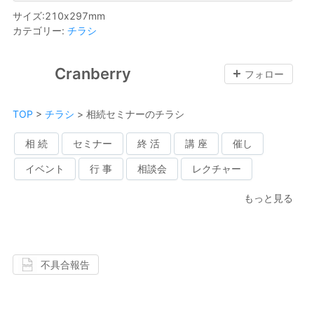
サイズ
:
210
x
297
mm
カテゴリー
:
チラシ
Cranberry
フォロー
TOP
>
チラシ
>
相続セミナーのチラシ
相 続
セミナー
終 活
講 座
催し
イベント
行 事
相談会
レクチャー
もっと見る
不具合報告