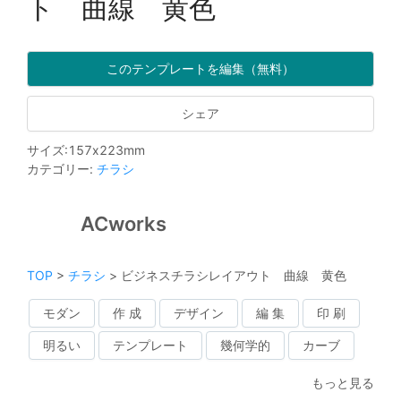
ト 曲線 黄色
このテンプレートを編集（無料）
シェア
サイズ
:
157
x
223
mm
カテゴリー
:
チラシ
ACworks
TOP
>
チラシ
>
ビジネスチラシレイアウト 曲線 黄色
モダン
作 成
デザイン
編 集
印 刷
明るい
テンプレート
幾何学的
カーブ
もっと見る