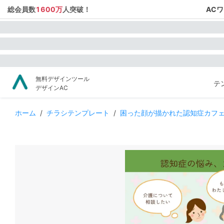
総会員数
1600万
人突破！
AC
無料デザインツール
テ
デザインAC
ホーム
/
チラシテンプレート
/
困った顔が描かれた認知症カフ