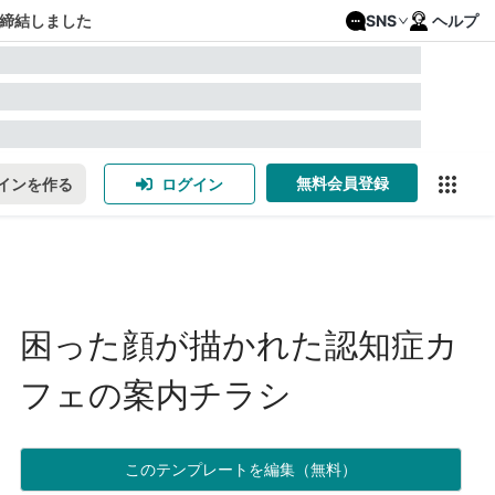
締結しました
SNS
ヘルプ
無料会員登録
インを作る
ログイン
困った顔が描かれた認知症カ
フェの案内チラシ
このテンプレートを編集（無料）