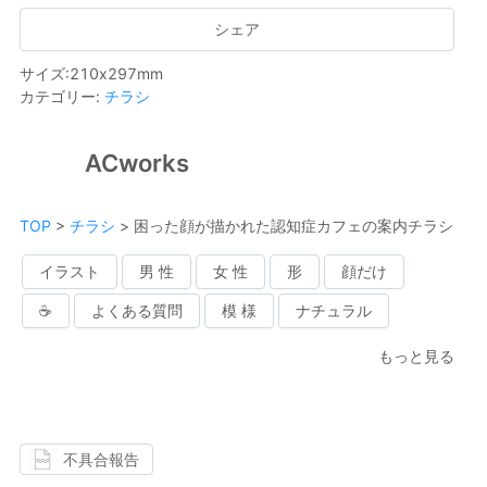
シェア
サイズ
:
210
x
297
mm
カテゴリー
:
チラシ
ACworks
TOP
>
チラシ
>
困った顔が描かれた認知症カフェの案内チラシ
イラスト
男 性
女 性
形
顔だけ
☕
よくある質問
模 様
ナチュラル
もっと見る
不具合報告