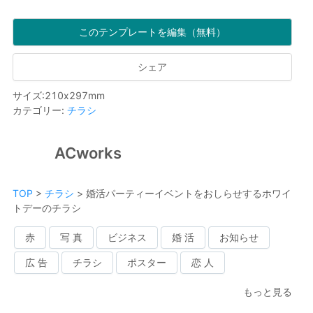
このテンプレートを編集（無料）
シェア
サイズ
:
210
x
297
mm
カテゴリー
:
チラシ
ACworks
TOP
>
チラシ
>
婚活パーティーイベントをおしらせするホワイ
トデーのチラシ
赤
写 真
ビジネス
婚 活
お知らせ
広 告
チラシ
ポスター
恋 人
もっと見る