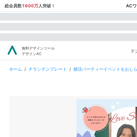
総会員数
1600万
人突破！
AC
無料デザインツール
テ
デザインAC
ホーム
/
チラシテンプレート
/
婚活パーティーイベントをおし