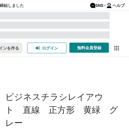
締結しました
SNS
ヘルプ
無料会員登録
インを作る
ログイン
ビジネスチラシレイアウ
ト 直線 正方形 黄緑 グ
レー