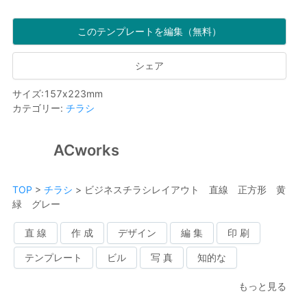
このテンプレートを編集（無料）
シェア
サイズ
:
157
x
223
mm
カテゴリー
:
チラシ
ACworks
TOP
>
チラシ
>
ビジネスチラシレイアウト 直線 正方形 黄
緑 グレー
直 線
作 成
デザイン
編 集
印 刷
テンプレート
ビル
写 真
知的な
もっと見る