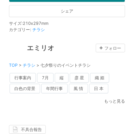
シェア
サイズ
:
210
x
297
mm
カテゴリー
:
チラシ
エミリオ
フォロー
TOP
>
チラシ
>
七夕祭りのイベントチラシ
行事案内
7月
縦
彦 星
織 姫
白色の背景
年間行事
風 情
日 本
もっと見る
不具合報告