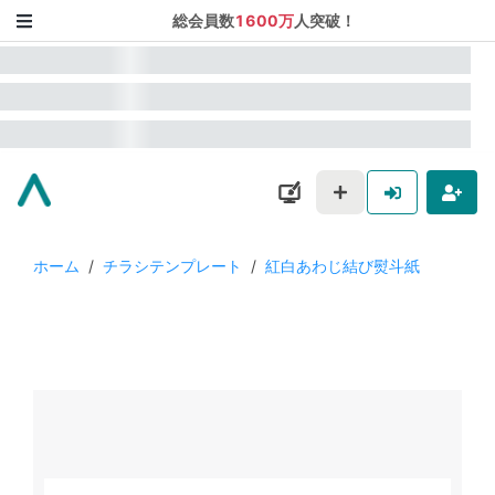
総会員数
1600万
人突破！
ホーム
/
チラシテンプレート
/
紅白あわじ結び熨斗紙