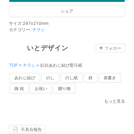
シェア
サイズ
:
297
x
210
mm
カテゴリー
:
チラシ
いとデザイン
フォロー
TOP
>
チラシ
>
紅白あわじ結び熨斗紙
あわじ結び
のし
のし紙
鉄
表書き
御 祝
お祝い
贈り物
もっと見る
不具合報告