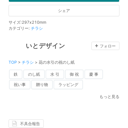
シェア
サイズ
:
297
x
210
mm
カテゴリー
:
チラシ
いとデザイン
フォロー
TOP
>
チラシ
>
花の水引の祝のし紙
鉄
のし紙
水 引
御 祝
慶 事
祝い事
贈り物
ラッピング
もっと見る
不具合報告