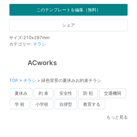
このテンプレートを編集（無料）
シェア
サイズ
:
210
x
297
mm
カテゴリー
:
チラシ
ACworks
TOP
>
チラシ
>
緑色背景の夏休みお約束チラシ
夏休み
約 束
安全性
防 犯
交通機関
学 校
小学校
自律型
教育する
もっと見る