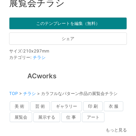
展覧会チラシ
このテンプレートを編集（無料）
シェア
サイズ
:
210
x
297
mm
カテゴリー
:
チラシ
ACworks
TOP
>
チラシ
>
カラフルなパターン作品の展覧会チラシ
美 術
芸 術
ギャラリー
印 刷
衣 服
展覧会
展示する
仕 事
アート
もっと見る