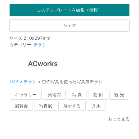
このテンプレートを編集（無料）
シェア
サイズ
:
210
x
297
mm
カテゴリー
:
チラシ
ACworks
TOP
>
チラシ
>
空の写真を使った写真展チラシ
ギャラリー
美術館
写 真
芸 術
観 光
展覧会
写真展
展示する
ヌル
もっと見る