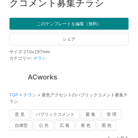
クコメント募集チラシ
このテンプレートを編集（無料）
シェア
サイズ
:
210
x
297
mm
カテゴリー
:
チラシ
ACworks
TOP
>
チラシ
>
黄色アクセントのパブリックコメント募集チ
ラシ
意 見
パブリックコメント
募 集
管 理
自律型
公 共
広 報
黄 色
黒 色