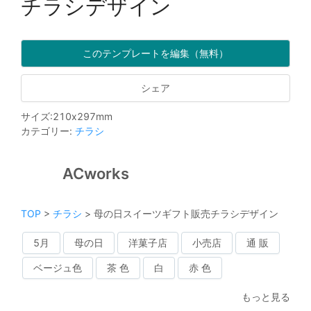
チラシデザイン
このテンプレートを編集（無料）
シェア
サイズ
:
210
x
297
mm
カテゴリー
:
チラシ
ACworks
TOP
>
チラシ
>
母の日スイーツギフト販売チラシデザイン
5月
母の日
洋菓子店
小売店
通 販
ベージュ色
茶 色
白
赤 色
もっと見る