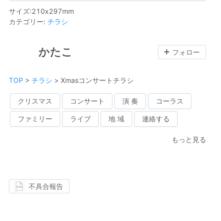
サイズ
:
210
x
297
mm
カテゴリー
:
チラシ
かたこ
フォロー
TOP
>
チラシ
>
Xmasコンサートチラシ
クリスマス
コンサート
演 奏
コーラス
ファミリー
ライブ
地 域
連絡する
もっと見る
不具合報告