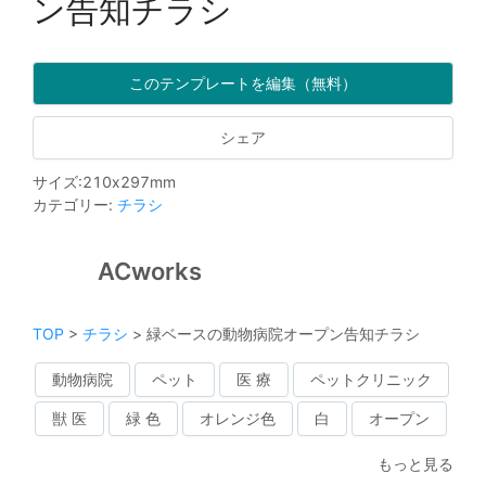
ン告知チラシ
このテンプレートを編集（無料）
シェア
サイズ
:
210
x
297
mm
カテゴリー
:
チラシ
ACworks
TOP
>
チラシ
>
緑ベースの動物病院オープン告知チラシ
動物病院
ペット
医 療
ペットクリニック
獣 医
緑 色
オレンジ色
白
オープン
もっと見る