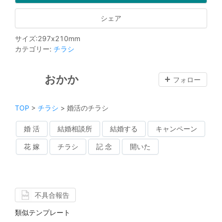
シェア
サイズ
:
297
x
210
mm
カテゴリー
:
チラシ
おかか
フォロー
TOP
>
チラシ
>
婚活のチラシ
婚 活
結婚相談所
結婚する
キャンペーン
花 嫁
チラシ
記 念
開いた
不具合報告
類似テンプレート