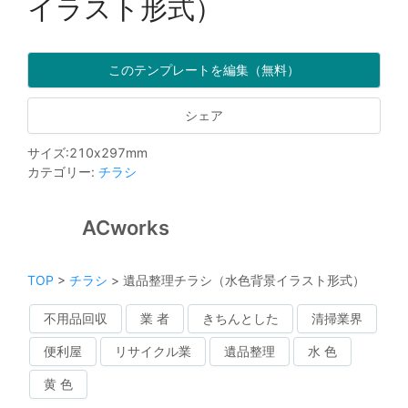
イラスト形式）
このテンプレートを編集（無料）
シェア
サイズ
:
210
x
297
mm
カテゴリー
:
チラシ
ACworks
TOP
>
チラシ
>
遺品整理チラシ（水色背景イラスト形式）
不用品回収
業 者
きちんとした
清掃業界
便利屋
リサイクル業
遺品整理
水 色
黄 色