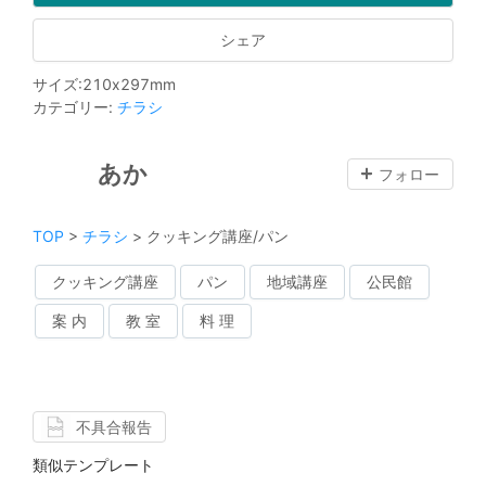
シェア
サイズ
:
210
x
297
mm
カテゴリー
:
チラシ
あか
フォロー
TOP
>
チラシ
>
クッキング講座/パン
クッキング講座
パン
地域講座
公民館
案 内
教 室
料 理
不具合報告
類似テンプレート