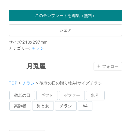
このテンプレートを編集（無料）
シェア
サイズ
:
210
x
297
mm
カテゴリー
:
チラシ
月兎屋
フォロー
TOP
>
チラシ
>
敬老の日の贈り物A4サイズチラシ
敬老の日
ギフト
ゼファー
水 引
高齢者
男と女
チラシ
A4