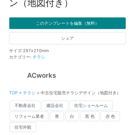
ン（地図付き）
このテンプレートを編集（無料）
シェア
サイズ
:
297
x
210
mm
カテゴリー
:
チラシ
ACworks
TOP
>
チラシ
>
中古住宅販売チラシデザイン（地図付き）
不動産会社
建設会社
住宅ショールーム
リフォーム業者
青
白
黒 色
赤 色
住宅外観