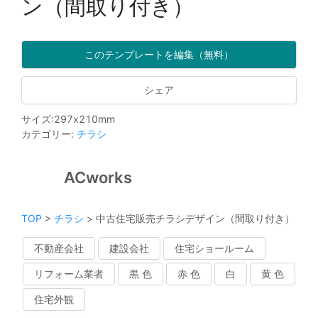
ン（間取り付き）
このテンプレートを編集（無料）
シェア
サイズ
:
297
x
210
mm
カテゴリー
:
チラシ
ACworks
TOP
>
チラシ
>
中古住宅販売チラシデザイン（間取り付き）
不動産会社
建設会社
住宅ショールーム
リフォーム業者
黒 色
赤 色
白
黄 色
住宅外観