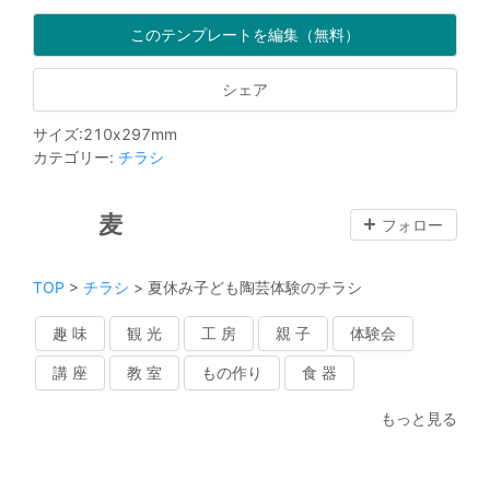
このテンプレートを編集（無料）
シェア
サイズ
:
210
x
297
mm
カテゴリー
:
チラシ
麦
フォロー
TOP
>
チラシ
>
夏休み子ども陶芸体験のチラシ
趣 味
観 光
工 房
親 子
体験会
講 座
教 室
もの作り
食 器
もっと見る