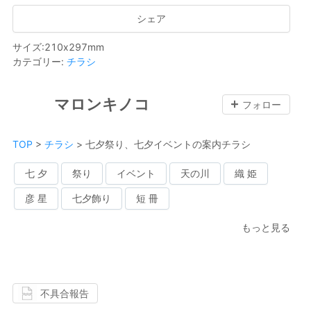
シェア
サイズ
:
210
x
297
mm
カテゴリー
:
チラシ
マロンキノコ
フォロー
TOP
>
チラシ
>
七夕祭り、七夕イベントの案内チラシ
七 夕
祭り
イベント
天の川
織 姫
彦 星
七夕飾り
短 冊
もっと見る
不具合報告