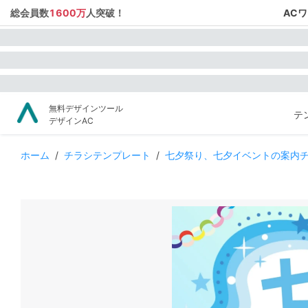
総会員数
1600万
人突破！
AC
無料デザインツール
テ
デザインAC
ホーム
/
チラシテンプレート
/
七夕祭り、七夕イベントの案内