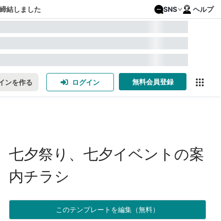
締結しました
SNS
ヘルプ
無料会員登録
インを作る
ログイン
七夕祭り、七夕イベントの案
内チラシ
このテンプレートを編集（無料）