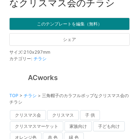
なクリスマス会のチラシ
このテンプレートを編集（無料）
シェア
サイズ
:
210
x
297
mm
カテゴリー
:
チラシ
ACworks
TOP
>
チラシ
>
三角帽子のカラフルポップなクリスマス会の
チラシ
クリスマス会
クリスマス
子 供
クリスマスマーケット
家族向け
子ども向け
オレンジ色
赤 色
緑 色