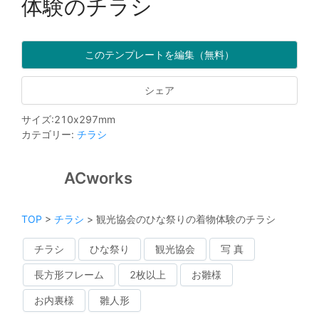
体験のチラシ
このテンプレートを編集（無料）
シェア
サイズ
:
210
x
297
mm
カテゴリー
:
チラシ
ACworks
TOP
>
チラシ
>
観光協会のひな祭りの着物体験のチラシ
チラシ
ひな祭り
観光協会
写 真
長方形フレーム
2枚以上
お雛様
お内裏様
雛人形