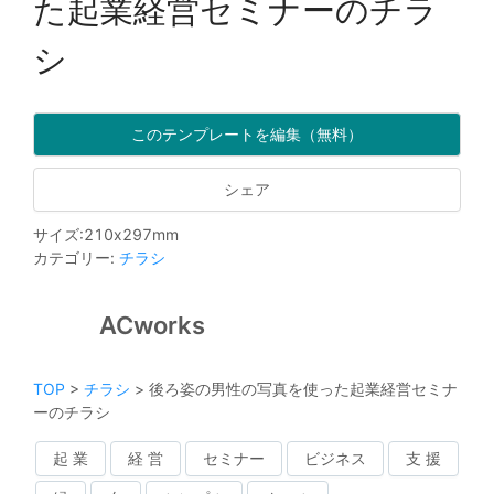
た起業経営セミナーのチラ
シ
このテンプレートを編集（無料）
シェア
サイズ
:
210
x
297
mm
カテゴリー
:
チラシ
ACworks
TOP
>
チラシ
>
後ろ姿の男性の写真を使った起業経営セミナ
ーのチラシ
起 業
経 営
セミナー
ビジネス
支 援