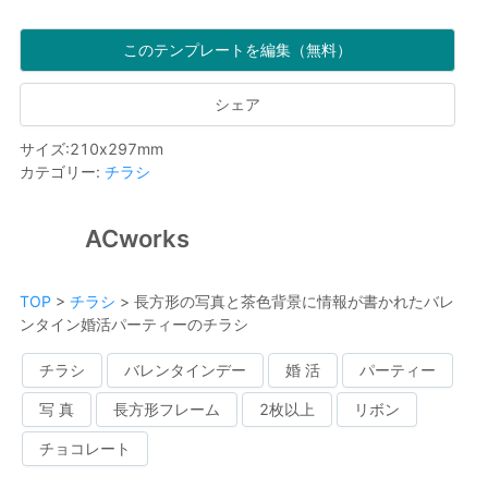
このテンプレートを編集（無料）
シェア
サイズ
:
210
x
297
mm
カテゴリー
:
チラシ
ACworks
TOP
>
チラシ
>
長方形の写真と茶色背景に情報が書かれたバレ
ンタイン婚活パーティーのチラシ
チラシ
バレンタインデー
婚 活
パーティー
写 真
長方形フレーム
2枚以上
リボン
チョコレート