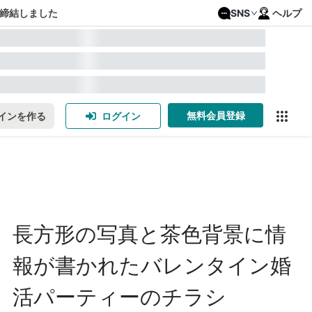
締結しました
SNS
ヘルプ
無料会員登録
インを作る
ログイン
長方形の写真と茶色背景に情
報が書かれたバレンタイン婚
活パーティーのチラシ