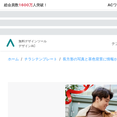
総会員数
1600万
人突破！
AC
無料デザインツール
テ
デザインAC
ホーム
/
チラシテンプレート
/
長方形の写真と茶色背景に情報