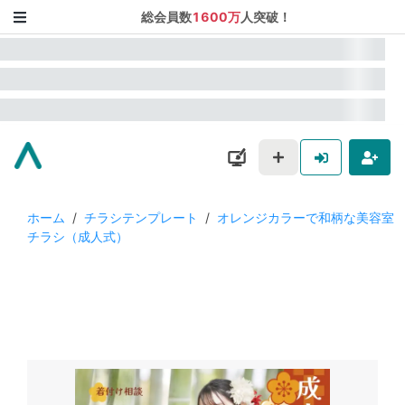
総会員数
1600万
人突破！
ホーム
/
チラシテンプレート
/
オレンジカラーで和柄な美容室
チラシ（成人式）