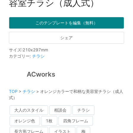
容室チラシ（成人式）
このテンプレートを編集（無料）
シェア
サイズ
:
210
x
297
mm
カテゴリー
:
チラシ
ACworks
TOP
>
チラシ
>
オレンジカラーで和柄な美容室チラシ（成人
式）
大人のスタイル
相談会
チラシ
オレンジ色
1枚
四角フレーム
長方形フレーム
イラスト
梅