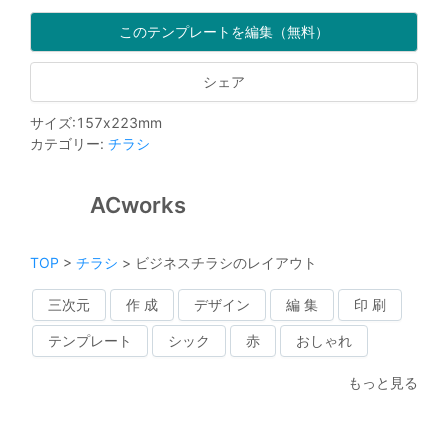
このテンプレートを編集（無料）
シェア
サイズ
:
157
x
223
mm
カテゴリー
:
チラシ
ACworks
TOP
>
チラシ
>
ビジネスチラシのレイアウト
三次元
作 成
デザイン
編 集
印 刷
テンプレート
シック
赤
おしゃれ
もっと見る