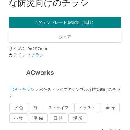
な防災向けのチラシ
このテンプレートを編集（無料）
シェア
サイズ
:
210
x
297
mm
カテゴリー
:
チラシ
ACworks
TOP
>
チラシ
>
水色ストライプのシンプルな防災向けのチラ
シ
水 色
緑
ストライプ
イラスト
全 身
小 物
準 備
日 時
場 所