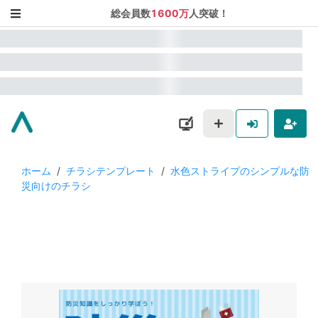
総会員数
1600万
人突破！
ホーム
/
チラシテンプレート
/
水色ストライプのシンプルな防
災向けのチラシ